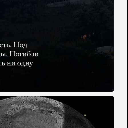
сть. Под
ры. Погибли
ть ни одну