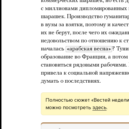
коммерческих шарашек, но есть д
с миллионами дипломированных 
шарашек. Производство гуманитар
в вузы за взятки, поэтому и качес
их не берут, после чего их ожида
недовольством по отношению к ст
началась
«арабская весна»
? Тун
образование во Франции, а потом 
становиться рядовыми рабочими. 
привела к социальной напряженно
думать о последствиях.
Полностью сюжет «Вестей недели
можно посмотреть
здесь
.