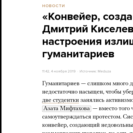
НОВОСТИ
«Конвейер, созд
Дмитрий Киселев
настроения изли
гуманитариев
11:42, 4 ноября 2019
Источник:
Meduza
Гуманитариев — слишком много дл
недостаточно насыщен, чтобы убе
две студентки
занялись активизмо
Азата Мифтахова
— вместо того 
самоутверждаться протестом. Си
конвейер, создающий недовольных