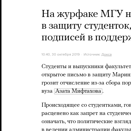
На журфаке МГУ н
в защиту студенток
подписей в поддер
10:40, 30 октября 2019
Источник:
Докса
Студенты и выпускники факульте
открытое письмо в защиту Мари
грозит отчисление из-за сбора по
вуза
Азата Мифтахова
.
Происходящее со студентками, го
расценено как запрет на студенче
означать, что политические взгляд
в ведении администрации факульт