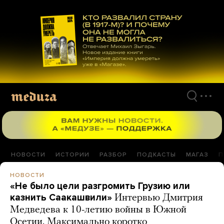
Перейти
к
материалам
НОВОСТИ
ИСТОРИИ
РАЗБОР
ПОДКАСТЫ
МАГАЗ
П
НОВОСТИ
«Не было цели разгромить Грузию или
казнить Саакашвили»
Интервью Дмитрия
Медведева к 10-летию войны в Южной
Осетии. Максимально коротко