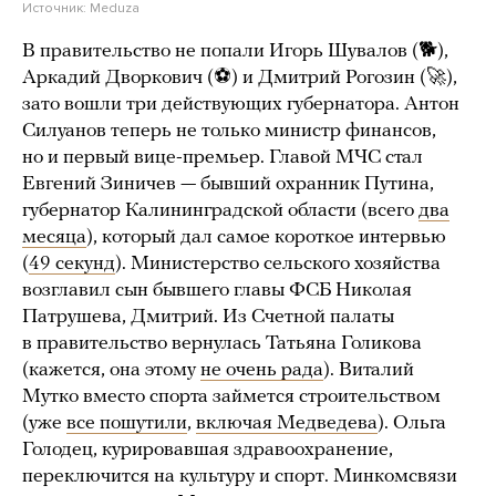
Источник:
Meduza
В правительство не попали Игорь Шувалов (🐕),
Аркадий Дворкович (⚽) и Дмитрий Рогозин (🚀),
зато вошли три действующих губернатора. Антон
Силуанов теперь не только министр финансов,
но и первый вице-премьер. Главой МЧС стал
Евгений Зиничев — бывший охранник Путина,
губернатор Калининградской области (всего
два
месяца
), который дал самое короткое интервью
(
49 секунд
). Министерство сельского хозяйства
возглавил сын бывшего главы ФСБ Николая
Патрушева, Дмитрий. Из Счетной палаты
в правительство вернулась Татьяна Голикова
(кажется, она этому
не очень рада
). Виталий
Мутко вместо спорта займется строительством
(уже
все пошутили
,
включая Медведева
). Ольга
Голодец, курировавшая здравоохранение,
переключится на культуру и спорт. Минкомсвязи