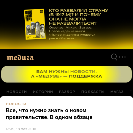
Перейти
к
материалам
НОВОСТИ
ИСТОРИИ
РАЗБОР
ПОДКАСТЫ
МАГАЗ
П
НОВОСТИ
Все, что нужно знать о новом
правительстве. В одном абзаце
12:39, 18 мая 2018