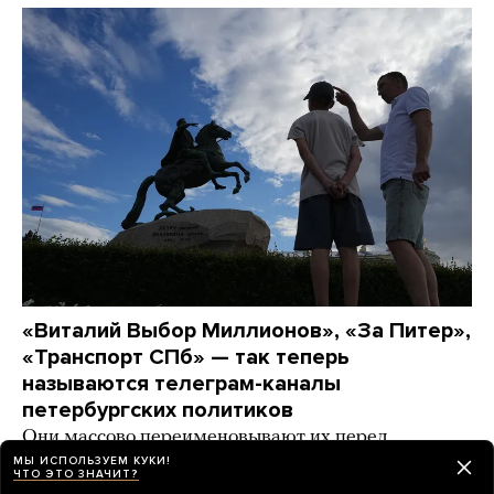
«Виталий Выбор Миллионов», «За Питер»,
«Транспорт СПб» — так теперь
называются телеграм-каналы
петербургских политиков
Они массово переименовывают их перед
выборами. А спикер заксобрания даже удалил
МЫ ИСПОЛЬЗУЕМ КУКИ!
ЧТО ЭТО ЗНАЧИТ?
канал в «Максе» (Почему? Никто не понимает)