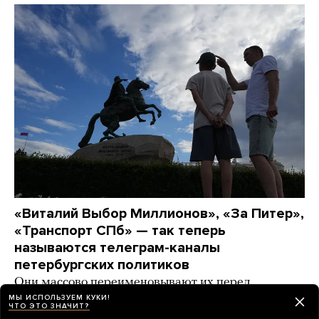
«Виталий Выбор Миллионов», «За Питер»,
«Транспорт СПб» — так теперь
называются телеграм-каналы
петербургских политиков
Они массово переименовывают их перед
выборами. А спикер заксобрания даже удалил
МЫ ИСПОЛЬЗУЕМ КУКИ!
ЧТО ЭТО ЗНАЧИТ?
канал в «Максе» (Почему? Никто не понимает)