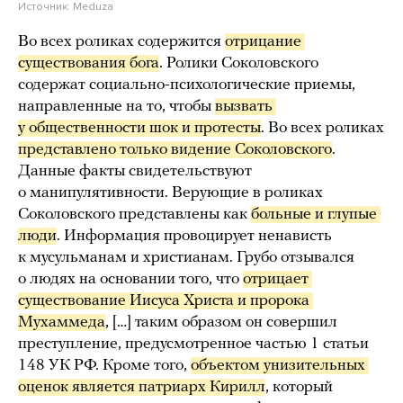
Источник:
Meduza
Во всех роликах содержится
отрицание 
существования бога
. Ролики Соколовского
содержат социально-психологические приемы,
направленные на то, чтобы
вызвать 
у общественности шок и протесты
. Во всех роликах
представлено только видение Соколовского
.
Данные факты свидетельствуют
о манипулятивности. Верующие в роликах
Соколовского представлены как
больные и глупые 
люди
. Информация провоцирует ненависть
к мусульманам и христианам. Грубо отзывался
о людях на основании того, что
отрицает 
существование Иисуса Христа и пророка 
Мухаммеда
, […] таким образом он совершил
преступление, предусмотренное частью 1 статьи
148 УК РФ. Кроме того,
объектом унизительных 
оценок является патриарх Кирилл
, который