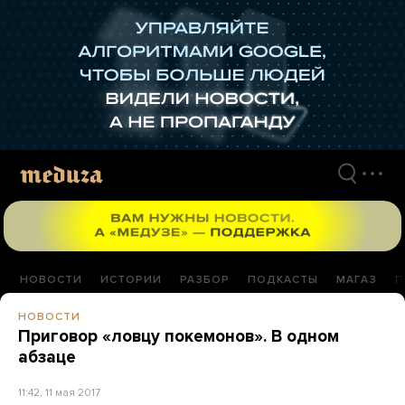
Перейти
к
материалам
НОВОСТИ
ИСТОРИИ
РАЗБОР
ПОДКАСТЫ
МАГАЗ
П
НОВОСТИ
Приговор «ловцу покемонов». В одном
абзаце
11:42, 11 мая 2017