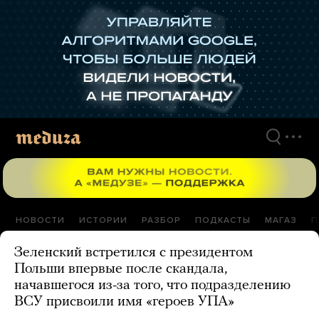
Перейти
к
материалам
НОВОСТИ
ИСТОРИИ
РАЗБОР
ПОДКАСТЫ
МАГАЗ
П
Зеленский встретился с президентом
Польши впервые после скандала,
начавшегося из-за того, что подразделению
ВСУ присвоили имя «героев УПА»