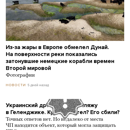
Из-за жары в Европе обмелел Дунай.
На поверхности реки показались
затонувшие немецкие корабли времен
Второй мировой
Фотографии
5 дней назад
НОВОСТИ
Украинский дрон попал по пляжу
в Геленджике. Куда он летел? Его сбили?
Точных ответов нет. Но недалеко от места
ЧП находится объект, который могла защищать