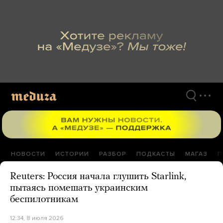
Перейти
к
материалам
НОВОСТИ
ИСТОРИИ
РАЗБОР
ПОДКАСТЫ
МАГАЗ
П
Reuters: Россия начала глушить Starlink,
пытаясь помешать украинским
беспилотникам
12:34, 8 июля 2026