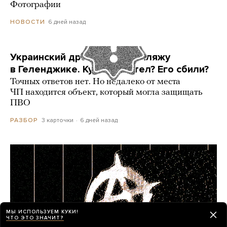
Фотографии
6 дней назад
НОВОСТИ
Украинский дрон попал по пляжу
в Геленджике. Куда он летел? Его сбили?
Точных ответов нет. Но недалеко от места
ЧП находится объект, который могла защищать
ПВО
3 карточки
6 дней назад
РАЗБОР
МЫ ИСПОЛЬЗУЕМ КУКИ!
ЧТО ЭТО ЗНАЧИТ?