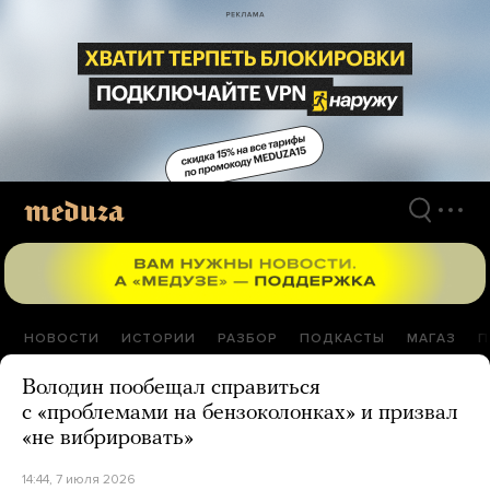
Перейти
к
материалам
НОВОСТИ
ИСТОРИИ
РАЗБОР
ПОДКАСТЫ
МАГАЗ
П
Володин пообещал справиться
с «проблемами на бензоколонках» и призвал
«не вибрировать»
14:44, 7 июля 2026