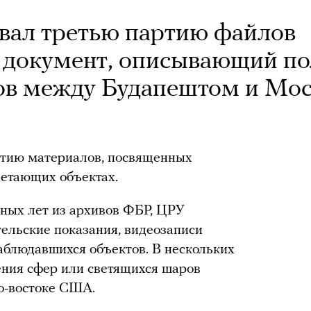
вал третью партию файлов
ь документ, описывающий по
тов между Будапештом и Мо
ртию материалов, посвященных
летающих объектах.
зных лет из архивов ФБР, ЦРУ
тельские показания, видеозаписи
аблюдавшихся объектов. В нескольких
ния сфер или светящихся шаров
ро-востоке США.