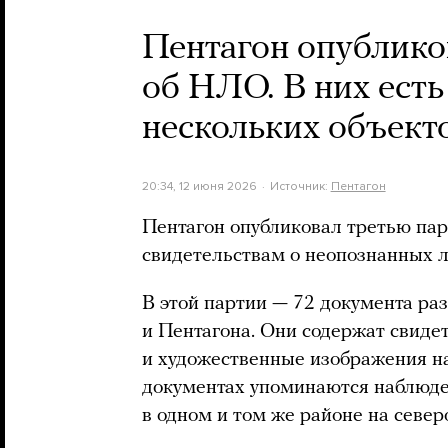
Пентагон опублико
об НЛО. В них ест
нескольких объек
20:34, 12 июня 2026
Источник:
Пентагон
Пентагон опубликовал третью па
свидетельствам о неопознанных 
В этой партии — 72 документа ра
и Пентагона. Они содержат свиде
и художественные изображения н
документах упоминаются наблюде
в одном и том же районе на севе