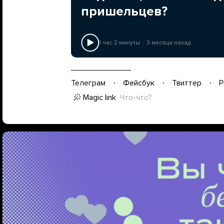
пришельцев?
1 час 2 минуты
3 месяца назад
Телеграм
Фейсбук
Твиттер
P
Magic link
Что-что?