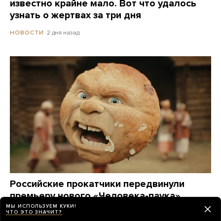
известно крайне мало. Вот что удалось
узнать о жертвах за три дня
2 дня назад
НОВОСТИ
Российские прокатчики передвинули
премьеру нового «Человека-паука»,
чтобы выпустить в прокат фильм
МЫ ИСПОЛЬЗУЕМ КУКИ!
ЧТО ЭТО ЗНАЧИТ?
о Колобке