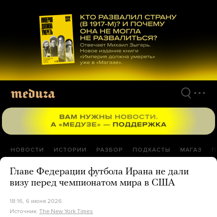
Перейти
к
материалам
НОВОСТИ
ИСТОРИИ
РАЗБОР
ПОДКАСТЫ
МАГАЗ
П
Главе Федерации футбола Ирана не дали
визу перед чемпионатом мира в США
18:16, 6 июня 2026
Источник:
The New York Times