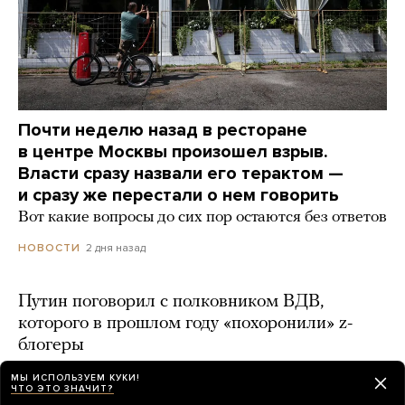
Почти неделю назад в ресторане
в центре Москвы произошел взрыв.
Власти сразу назвали его терактом —
и сразу же перестали о нем говорить
Вот какие вопросы до сих пор остаются без ответов
2 дня назад
НОВОСТИ
Путин поговорил с полковником ВДВ,
которого в прошлом году «похоронили» z-
блогеры
2 дня назад
МЫ ИСПОЛЬЗУЕМ КУКИ!
ЧТО ЭТО ЗНАЧИТ?