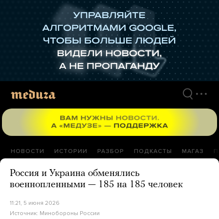
Перейти
к
материалам
НОВОСТИ
ИСТОРИИ
РАЗБОР
ПОДКАСТЫ
МАГАЗ
П
Россия и Украина обменялись
военнопленными — 185 на 185 человек
11:21, 5 июня 2026
Источник:
Минобороны России