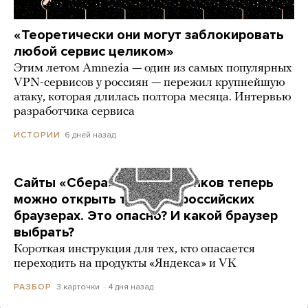
«Теоретически они могут заблокировать
любой сервис целиком»
Этим летом Amnezia — один из самых популярных
VPN-сервисов у россиян — пережил крупнейшую
атаку, которая длилась полтора месяца. Интервью
разработчика сервиса
6 дней назад
ИСТОРИИ
Сайты «Сбера» и других банков теперь
можно открыть только в российских
браузерах. Это опасно? И какой браузер
выбрать?
Короткая инструкция для тех, кто опасается
переходить на продукты «Яндекса» и VK
3 карточки
4 дня назад
РАЗБОР