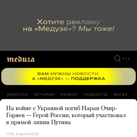
Перейти
к
материалам
НОВОСТИ
ИСТОРИИ
РАЗБОР
ПОДКАСТЫ
МАГАЗ
П
На войне с Украиной погиб Наран Очир-
Горяев — Герой России, который участвовал
в прямой линии Путина
17:45, 5 июня 2026