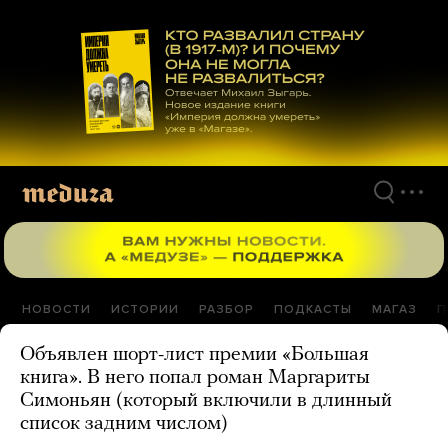
Перейти
к
материалам
НОВОСТИ
ИСТОРИИ
РАЗБОР
ПОДКАСТЫ
МАГАЗ
П
Объявлен шорт-лист премии «Большая
книга». В него попал роман Маргариты
Симоньян (который включили в длинный
список задним числом)