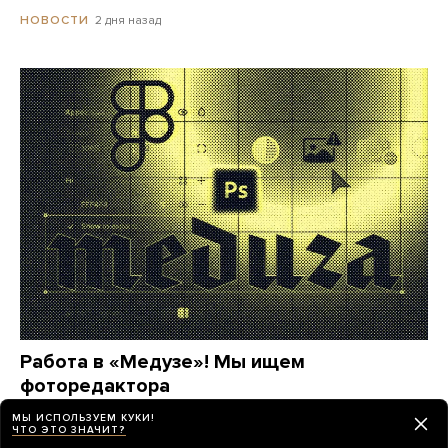
2 дня назад
НОВОСТИ
Работа в «Медузе»! Мы ищем
фоторедактора
МЫ ИСПОЛЬЗУЕМ КУКИ!
23 дня назад
МЕДУЗА
ЧТО ЭТО ЗНАЧИТ?