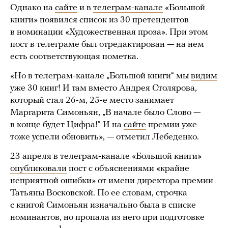
Однако на
сайте
и в
телеграм-канале
«Большой
книги» появился список из 30 претендентов
в номинации «Художественная проза». При этом
пост в телеграме был отредактирован — на нем
есть соответствующая пометка.
«Но в телеграм-канале „Большой книги“ мы
видим
уже 30 книг! И там вместо Андрея Столярова,
который стал 26-м, 25-е место занимает
Маргарита Симоньян, „В начале было Слово —
в конце будет Цифра!“ И на
сайте
премии уже
тоже успели обновить», — отметил Лебеденко.
23 апреля в телеграм-канале «Большой книги»
опубликовали
пост с объяснениями «крайне
неприятной ошибки» от имени директора премии
Татьяны Восковской. По ее словам, строчка
с книгой Симоньян изначально была в списке
номинантов, но пропала из него при подготовке