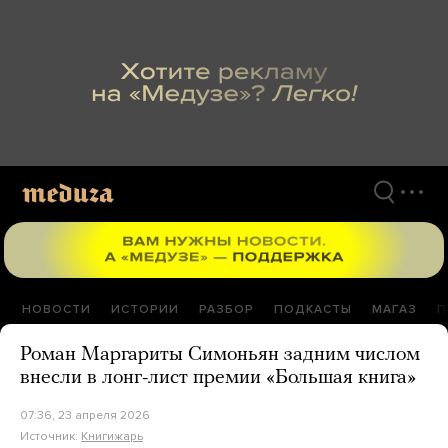
Перейти
к
материалам
НОВОСТИ
ИСТОРИИ
РАЗБОР
ПОДКАСТЫ
МАГАЗ
П
Роман Маргариты Симоньян задним числом
внесли в лонг-лист премии «Большая книга»
07:36, 23 апреля 2026
Источник:
Книгижарь