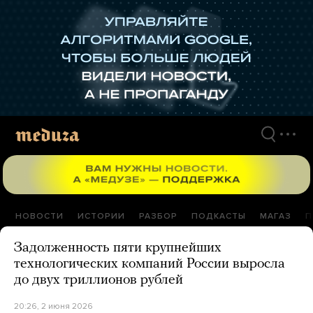
Перейти
к
материалам
НОВОСТИ
ИСТОРИИ
РАЗБОР
ПОДКАСТЫ
МАГАЗ
П
Задолженность пяти крупнейших
технологических компаний России выросла
до двух триллионов рублей
20:26, 2 июня 2026