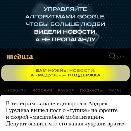
Перейти
к
материалам
НОВОСТИ
ИСТОРИИ
РАЗБОР
ПОДКАСТЫ
МАГАЗ
П
В телеграм-канале единоросса Андрея
Гурулева вышел пост о «тупике» на фронте
и скорой «масштабной мобилизации».
Депутат заявил, что его канал «украли враги»