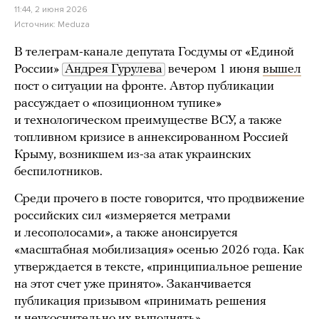
11:44, 2 июня 2026
Источник:
Meduza
В телеграм-канале депутата Госдумы от «Единой
России»
Андрея Гурулева
вечером 1 июня
вышел
пост о ситуации на фронте. Автор публикации
рассуждает о «позиционном тупике»
и технологическом преимуществе ВСУ, а также
топливном кризисе в аннексированном Россией
Крыму, возникшем из-за атак украинских
беспилотников.
Среди прочего в посте говорится, что продвижение
российских сил «измеряется метрами
и лесополосами», а также анонсируется
«масштабная мобилизация» осенью 2026 года. Как
утверждается в тексте, «принципиальное решение
на этот счет уже принято». Заканчивается
публикация призывом «принимать решения
и неукоснительно их выполнять».