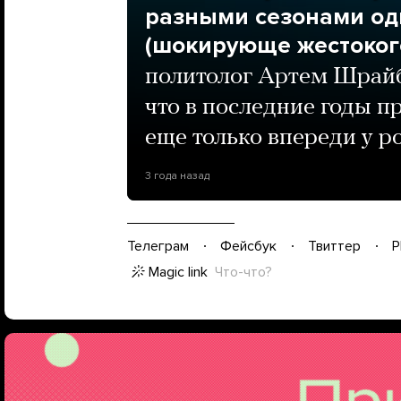
разными сезонами одн
(шокирующе жестоког
политолог Артем Шрайб
что в последние годы п
еще только впереди у р
3 года назад
Телеграм
Фейсбук
Твиттер
P
Magic link
Что-что?