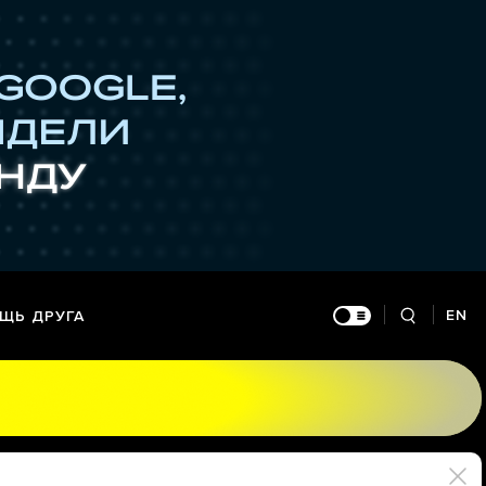
EN
ЩЬ ДРУГА