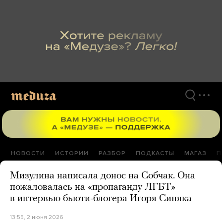
Перейти
к
материалам
НОВОСТИ
ИСТОРИИ
РАЗБОР
ПОДКАСТЫ
МАГАЗ
П
Мизулина написала донос на Собчак. Она
пожаловалась на «пропаганду ЛГБТ»
в интервью бьюти-блогера Игоря Синяка
13:55, 2 июня 2026