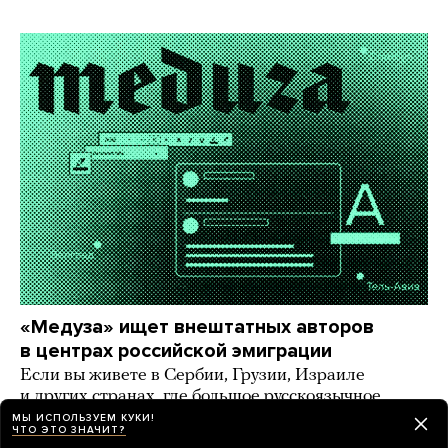
«Медуза» ищет внештатных авторов
в центрах российской эмиграции
Если вы живете в Сербии, Грузии, Израиле
и других странах, где большое русскоязычное
комьюнити, — напишите нам!
МЫ ИСПОЛЬЗУЕМ КУКИ!
ЧТО ЭТО ЗНАЧИТ?