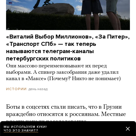
«Виталий Выбор Миллионов», «За Питер»,
«Транспорт СПб» — так теперь
называются телеграм-каналы
петербургских политиков
Они массово переименовывают их перед
выборами. А спикер заксобрания даже удалил
канал в «Максе» (Почему? Никто не понимает)
день назад
ИСТОРИИ
Боты в соцсетях стали писать, что в Грузии
враждебно относятся к россиянам. Местные
власти начали расследование
МЫ ИСПОЛЬЗУЕМ КУКИ!
ЧТО ЭТО ЗНАЧИТ?
день назад