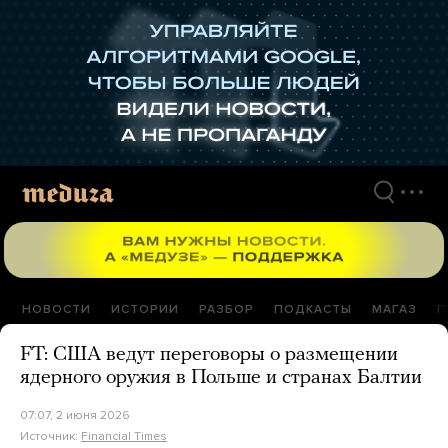
Перейти
к
материалам
НОВОСТИ
ИСТОРИИ
РАЗБОР
ПОДКАСТЫ
МАГАЗ
П
FT: США ведут переговоры о размещении
ядерного оружия в Польше и странах Балтии
07:07, 2 июня 2026
Источник:
Financial Times