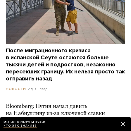
После миграционного кризиса
в испанской Сеуте остаются больше
тысячи детей и подростков, незаконно
пересекших границу. Их нельзя просто так
отправить назад
2 дня назад
НОВОСТИ
Bloomberg: Путин начал давить
на Набиуллину из-за ключевой ставки
МЫ ИСПОЛЬЗУЕМ КУКИ!
2 дня назад
ЧТО ЭТО ЗНАЧИТ?