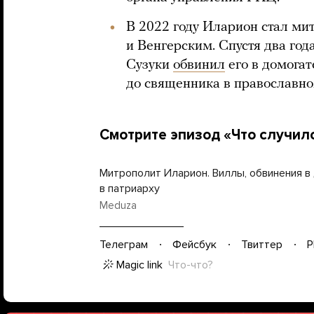
В 2022 году Иларион стал м
и Венгерским. Спустя два год
Сузуки
обвинил
его в домога
до священника в православно
Смотрите эпизод «Что случил
Митрополит Иларион. Виллы, обвинения в
в патриарху
Meduza
Телеграм
Фейсбук
Твиттер
P
Magic link
Что-что?