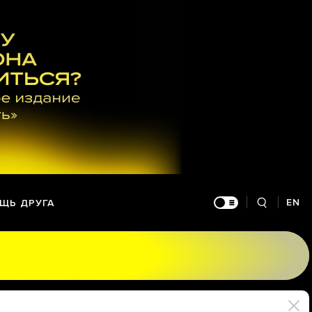
EN
ЩЬ ДРУГА