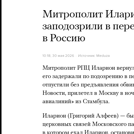
Митрополит Иларио
заподозрили в пере
в Россию
10:18, 30 мая 2026
Источник:
Meduza
Митрополит РПЦ Иларион вернулся
его задержали по подозрению в пе
отпустили без предъявления обв
Новости, прилетел в Москву в но
авиалиний» из Стамбула.
Иларион (Григорий Алфеев) — бы
церковных связей Московского па
в котором ехал Иларион, останов