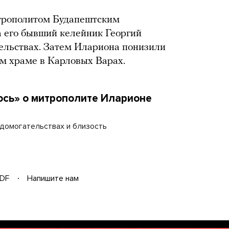
итрополитом Будапештским
а его бывший келейник Георгий
тельствах. Затем Илариона понизили
м храме в Карловых Варах.
ось» о митрополите Иларионе
 домогательствах и близость
DF
Напишите нам