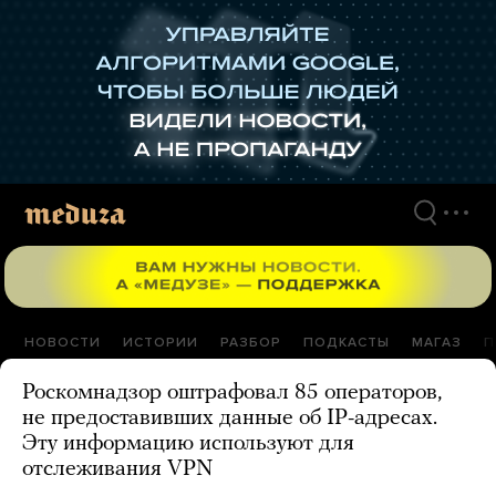
Перейти
к
материалам
НОВОСТИ
ИСТОРИИ
РАЗБОР
ПОДКАСТЫ
МАГАЗ
П
Роскомнадзор оштрафовал 85 операторов,
не предоставивших данные об IP-адресах.
Эту информацию используют для
отслеживания VPN