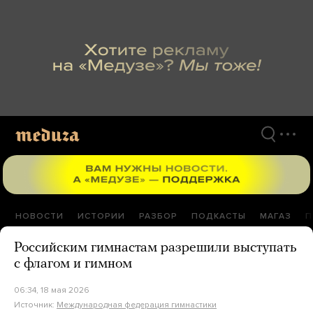
Перейти
к
материалам
НОВОСТИ
ИСТОРИИ
РАЗБОР
ПОДКАСТЫ
МАГАЗ
П
Российским гимнастам разрешили выступать
с флагом и гимном
06:34, 18 мая 2026
Источник:
Международная федерация гимнастики