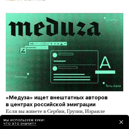
«Медуза» ищет внештатных авторов
в центрах российской эмиграции
Если вы живете в Сербии, Грузии, Израиле
и других странах, где большое русскоязычное
МЫ ИСПОЛЬЗУЕМ КУКИ!
комьюнити, — напишите нам!
ЧТО ЭТО ЗНАЧИТ?