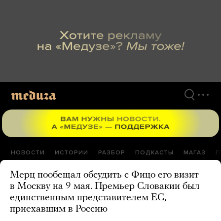
Перейти
к
материалам
НОВОСТИ
ИСТОРИИ
РАЗБОР
ПОДКАСТЫ
МАГАЗ
П
Мерц пообещал обсудить с Фицо его визит
в Москву на 9 мая. Премьер Словакии был
единственным представителем ЕС,
приехавшим в Россию