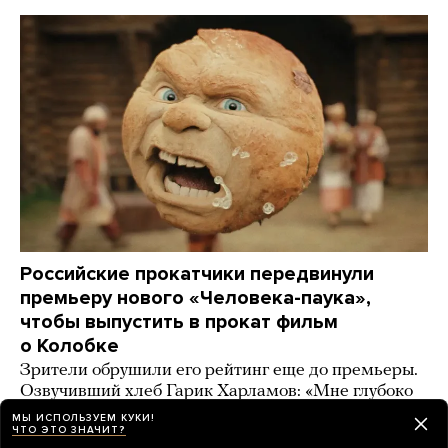
Российские прокатчики передвинули
премьеру нового «Человека-паука»,
чтобы выпустить в прокат фильм
о Колобке
Зрители обрушили его рейтинг еще до премьеры.
Озвучивший хлеб Гарик Харламов: «Мне глубоко
***** на Человека-паука, я Бэтмена люблю!»
МЫ ИСПОЛЬЗУЕМ КУКИ!
ЧТО ЭТО ЗНАЧИТ?
2 дня назад
ИСТОРИИ