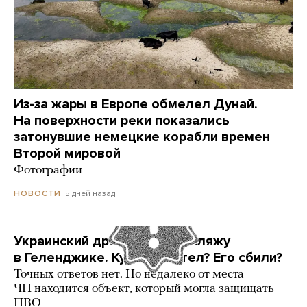
Из-за жары в Европе обмелел Дунай.
На поверхности реки показались
затонувшие немецкие корабли времен
Второй мировой
Фотографии
5 дней назад
НОВОСТИ
Украинский дрон попал по пляжу
в Геленджике. Куда он летел? Его сбили?
Точных ответов нет. Но недалеко от места
ЧП находится объект, который могла защищать
ПВО