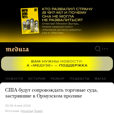
Перейти
к
материалам
НОВОСТИ
ИСТОРИИ
РАЗБОР
ПОДКАСТЫ
МАГАЗ
П
США будут сопровождать торговые суда,
застрявшие в Ормузском проливе
05:54, 4 мая 2026
Источник:
Дональд Трамп