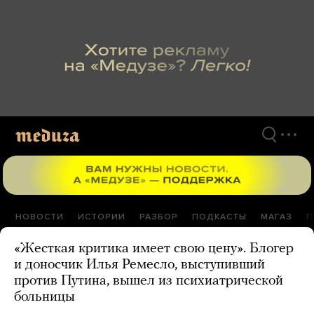
Перейти
к
материалам
НОВОСТИ
ИСТОРИИ
РАЗБОР
ПОДКАСТЫ
МАГАЗ
П
«Жесткая критика имеет свою цену». Блогер
и доносчик Илья Ремесло, выступивший
против Путина, вышел из психиатрической
больницы