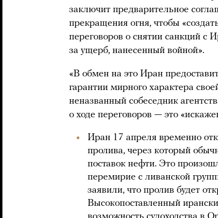
заключит предварительное согла
прекращения огня, чтобы «создат
переговоров о снятии санкций с 
за ущерб, нанесенный войной».
«В обмен на это Иран предостав
гарантии мирного характера свое
неназванный собеседник агентства
о ходе переговоров — это «искаже
Иран 17 апреля временно отк
пролива, через который обыч
поставок нефти. Это произош
перемирие с ливанской груп
заявили, что пролив будет от
Высокопоставленный иранский
возможность судоходства в Ор