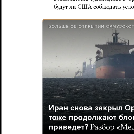
будут ли США соблюдать усл
БОЛЬШЕ ОБ ОТКРЫТИИ ОРМУЗСКО
Иран снова закрыл О
тоже продолжают блок
приведет?
Разбор «Ме