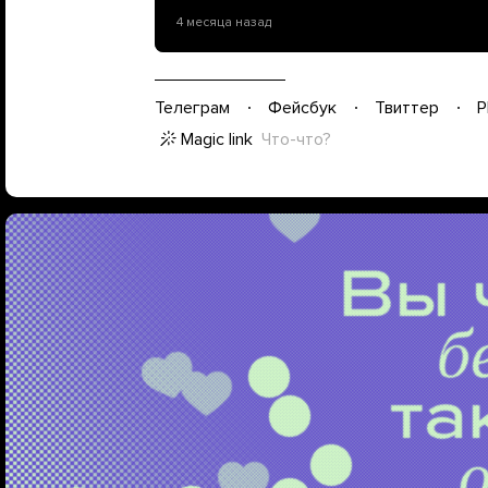
4 месяца назад
Телеграм
Фейсбук
Твиттер
P
Magic link
Что-что?