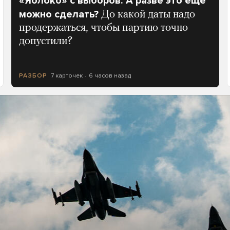
«Яблоко» с выборов. А разве это еще
можно сделать?
До какой даты надо
продержаться, чтобы партию точно
допустили?
7 карточек
6 часов назад
РАЗБОР