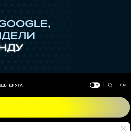
EN
ЩЬ ДРУГА