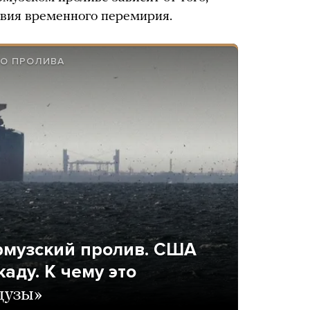
овия временного перемирия.
ГО ПРОЛИВА
рмузский пролив. США
аду. К чему это
дузы»