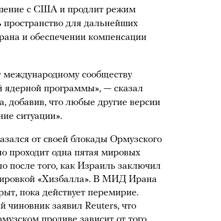
шение с США и продлит режим
ь пространство для дальнейших
Ирана и обеспечении компенсации
ит международному сообществу
й ядерной программы», — сказал
, добавив, что любые другие версии
ние ситуации».
азался от своей блокады Ормузского
но проходит одна пятая мировых
ло после того, как Израиль заключил
пировкой «Хизбалла». В МИД Ирана
крыт, пока действует перемирие.
 чиновник заявил Reuters, что
музском проливе зависит от того,