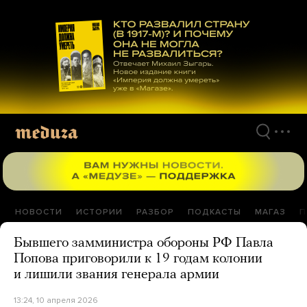
Перейти
к
материалам
НОВОСТИ
ИСТОРИИ
РАЗБОР
ПОДКАСТЫ
МАГАЗ
П
Бывшего замминистра обороны РФ Павла
Попова приговорили к 19 годам колонии
и лишили звания генерала армии
13:24, 10 апреля 2026