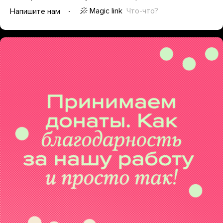
Magic link
Что-что?
Напишите нам