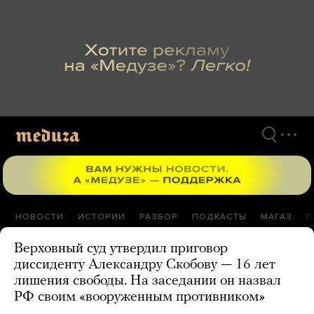
Перейти
к
материалам
НОВОСТИ
ИСТОРИИ
РАЗБОР
ПОДКАСТЫ
МАГАЗ
П
Верховный суд утвердил приговор
диссиденту Александру Скобову — 16 лет
лишения свободы. На заседании он назвал
РФ своим «вооруженным противником»