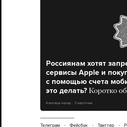
Россиянам хотят запр
сервисы Apple и поку
с помощью счета моби
это делать?
Коротко об
4 месяца назад
3 карточки
Телеграм
Фейсбук
Твиттер
P