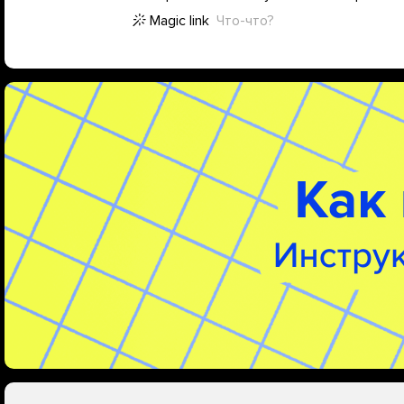
Magic link
Что-что?