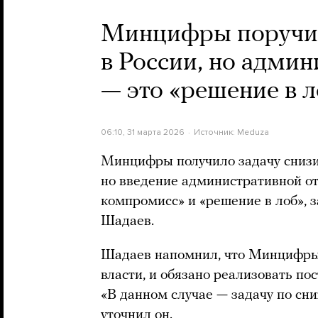
Минцифры поручил
в России, но админ
— это «решение в л
06:10, 31 марта 2026
Источник:
Meduza
Минцифры получило задачу снизи
но введение административной о
компромисс» и «решение в лоб», 
Шадаев.
Шадаев напомнил, что Минцифры 
власти, и обязано реализовать по
«В данном случае — задачу по с
уточнил он.