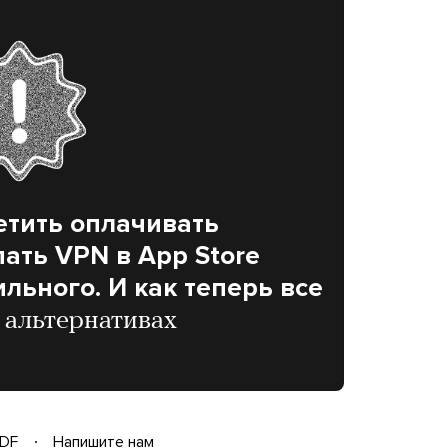
етить оплачивать
пать VPN в App Store
льного. И как теперь все
 альтернативах
DF
Напишите нам