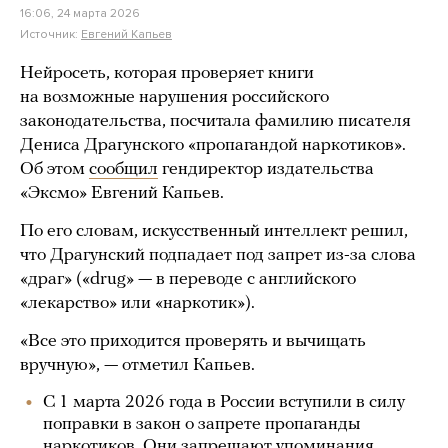
16:06, 24 марта 2026
Источник:
Евгений Капьев
Нейросеть, которая проверяет книги
на возможные нарушения российского
законодательства, посчитала фамилию писателя
Дениса Драгунского «пропагандой наркотиков».
Об этом
сообщил
гендиректор издательства
«Эксмо» Евгений Капьев.
По его словам, искусственный интеллект решил,
что Драгунский подпадает под запрет из-за слова
«драг» («drug» — в переводе с английского
«лекарство» или «наркотик»).
«Все это приходится проверять и вычищать
вручную», — отметил Капьев.
С 1 марта 2026 года в России вступили в силу
поправки в закон о запрете пропаганды
наркотиков. Они запрещают упоминания