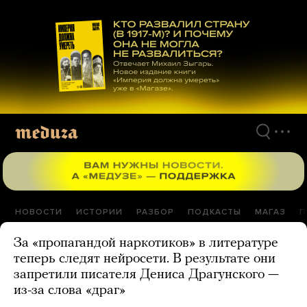
Перейти
к
материалам
НОВОСТИ
ИСТОРИИ
РАЗБОР
ПОДКАСТЫ
МАГАЗ
П
За «пропагандой наркотиков» в литературе
теперь следят нейросети. В результате они
запретили писателя Дениса Драгунского —
из-за слова «драг»