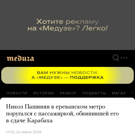
Перейти
к
материалам
НОВОСТИ
ИСТОРИИ
РАЗБОР
ПОДКАСТЫ
МАГАЗ
П
Никол Пашинян в ереванском метро
поругался с пассажиркой, обвинившей его
в сдаче Карабаха
17:02, 22 марта 2026