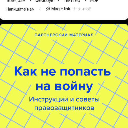
Телеграм
Фейсбук
Твиттер
PDF
Magic link
Что-что?
Напишите нам