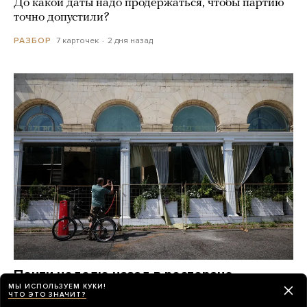
До какой даты надо продержаться, чтобы партию
точно допустили?
7 карточек
2 дня назад
РАЗБОР
Почти неделю назад в ресторане
МЫ ИСПОЛЬЗУЕМ КУКИ!
в центре Москвы произошел взрыв.
ЧТО ЭТО ЗНАЧИТ?