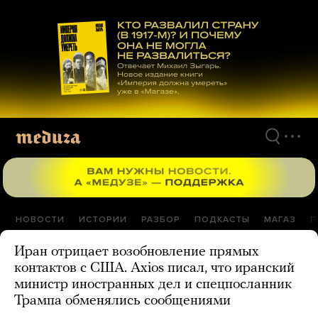
Перейти
к
материалам
НОВОСТИ
ИСТОРИИ
РАЗБОР
ПОДКАСТЫ
МАГАЗ
П
Иран отрицает возобновление прямых
контактов с США. Axios писал, что иранский
министр иностранных дел и спецпосланник
Трампа обменялись сообщениями