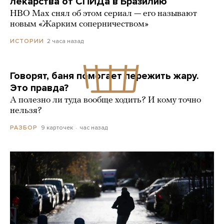
лекарства от СПИДа в Бразилию
HBO Max снял об этом сериал — его называют
новым «Жарким соперничеством»
2 часа назад
ИСТОРИИ
Говорят, баня помогает пережить жару.
Это правда?
А полезно ли туда вообще ходить? И кому точно
нельзя?
9 карточек
час назад
РАЗБОР