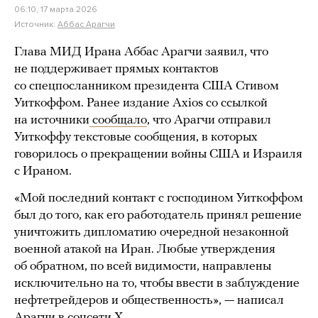
06:10, 17 марта 2026
Источник:
Аббас Арагчи
Глава МИД Ирана Аббас Арагчи заявил, что
не поддерживает прямых контактов
со спецпосланником президента США Стивом
Уиткоффом. Ранее издание Axios со ссылкой
на источники
сообщало
, что Арагчи отправил
Уиткоффу текстовые сообщения, в которых
говорилось о прекращении войны США и Израиля
с Ираном.
«Мой последний контакт с господином Уиткоффом
был до того, как его работодатель принял решение
уничтожить дипломатию очередной незаконной
военной атакой на Иран. Любые утверждения
об обратном, по всей видимости, направлены
исключительно на то, чтобы ввести в заблуждение
нефтетрейдеров и общественность», — написал
Арагчи в соцсети X.