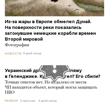
Из-за жары в Европе обмелел Дунай.
На поверхности реки показались
затонувшие немецкие корабли времен
Второй мировой
Фотографии
6 дней назад
НОВОСТИ
Украинский дрон попал по пляжу
в Геленджике. Куда он летел? Его сбили?
Точных ответов нет. Но недалеко от места
ЧП находится объект, который могла защищать
ПВО
3 карточки
6 дней назад
РАЗБОР