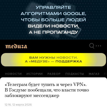
Перейти
к
материалам
НОВОСТИ
ИСТОРИИ
РАЗБОР
ПОДКАСТЫ
МАГАЗ
П
«Телеграм будет тупить и через VPN».
В Госдуме пообещали, что власти точно
заблокируют мессенджер
12:16, 12 марта 2026