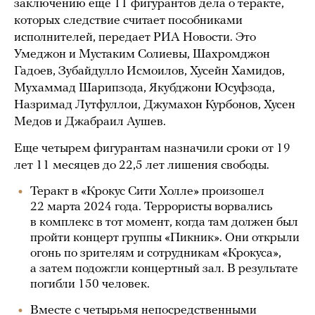
заключению еще 11 фигурантов дела о теракте,
которых следствие считает пособниками
исполнителей, передает РИА Новости. Это
Умеджон и Мустаким Солиевы, Шахромджон
Гадоев, Зубайдулло Исмоилов, Хусейн Хамидов,
Мухаммад Шарипзода, Якубджони Юсуфзода,
Назримад Лутфуллои, Джумахон Курбонов, Хусен
Медов и Джабраил Аушев.
Еще четырем фигурантам назначили сроки от 19
лет 11 месяцев до 22,5 лет лишения свободы.
Теракт в «Крокус Сити Холле» произошел
22 марта 2024 года. Террористы ворвались
в комплекс в тот момент, когда там должен был
пройти концерт группы «Пикник». Они открыли
огонь по зрителям и сотрудникам «Крокуса»,
а затем подожгли концертный зал. В результате
погибли 150 человек.
Вместе с четырьмя непосредственными