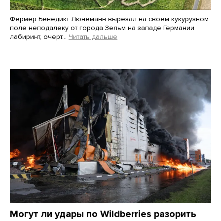
Фермер Бенедикт Люнеманн вырезал на своем кукурузном
поле неподалеку от города Зельм на западе Германии
лабиринт, очерт…
Читать дальше
Martin Meissner / AP / Scanpix / LETA
Могут ли удары по Wildberries разорить