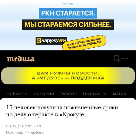
Перейти
к
материалам
НОВОСТИ
ИСТОРИИ
РАЗБОР
ПОДКАСТЫ
МАГАЗ
П
15 человек получили пожизненные сроки
по делу о теракте в «Крокусе»
08:35, 12 марта 2026
Источник:
Интерфакс