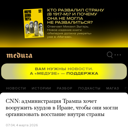
Перейти
к
материалам
НОВОСТИ
ИСТОРИИ
РАЗБОР
ПОДКАСТЫ
МАГАЗ
П
CNN: администрация Трампа хочет
вооружить курдов в Иране, чтобы они могли
организовать восстание внутри страны
07:04, 4 марта 2026