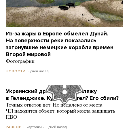
Из-за жары в Европе обмелел Дунай.
На поверхности реки показались
затонувшие немецкие корабли времен
Второй мировой
Фотографии
5 дней назад
НОВОСТИ
Украинский дрон попал по пляжу
в Геленджике. Куда он летел? Его сбили?
Точных ответов нет. Но недалеко от места
ЧП находится объект, который могла защищать
ПВО
3 карточки
5 дней назад
РАЗБОР