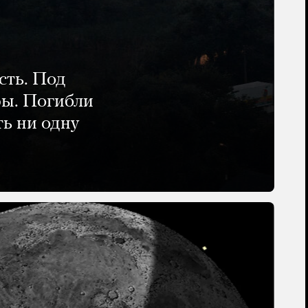
сть. Под
ры. Погибли
ть ни одну