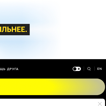
EN
ЩЬ ДРУГА