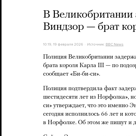
В Великобритании
Виндзор — брат кор
10:19, 19 февраля 2026
Источник:
BBC News
Полиция Великобритании задерж
брата короля Карла III — по под
сообщает «Би-би-си».
Полиция подтвердила факт задер
шестидесяти лет из Норфолка», но
си» утверждает, что это именно 
сегодня исполнилось 66 лет и ко
в Норфолке. Об этом же пишут и 