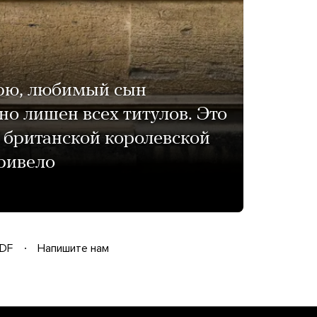
рю, любимый сын
но лишен всех титулов. Это
 британской королевской
привело
DF
Напишите нам