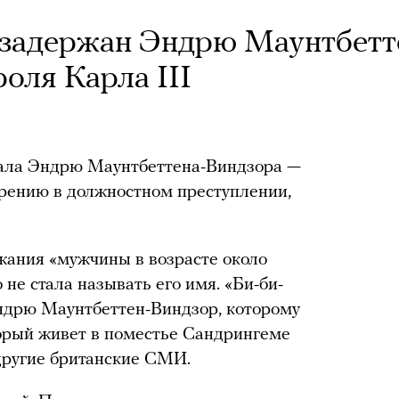
 задержан Эндрю Маунтбетт
оля Карла III
ала Эндрю Маунтбеттена-Виндзора —
озрению в должностном преступлении,
жания «мужчины в возрасте около
 не стала называть его имя. «Би-би-
Эндрю Маунтбеттен-Виндзор, которому
торый живет в поместье Сандрингеме
другие британские СМИ.