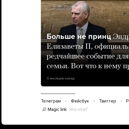
Больше не принц
Энд
Елизаветы II, официаль
редчайшее событие для
семьи. Вот что к нему 
9 месяцев назад
Телеграм
Фейсбук
Твиттер
P
Magic link
Что-что?