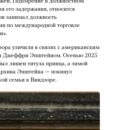
ажей. Подозрение в должностном
я его задержания, относится
 он занимал должность
ии по международной торговле
и».
ора уличили в связях с американским
ом Джеффри Эпштейном. Осенью 2025
был лишен титула принца, а зимой
 архива Эпштейна — покинул
ой семьи в Виндзоре.