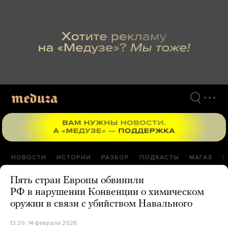
Перейти
к
материалам
НОВОСТИ
ИСТОРИИ
РАЗБОР
ПОДКАСТЫ
МАГАЗ
П
Пять стран Европы обвинили
РФ в нарушении Конвенции о химическом
оружии в связи с убийством Навального
13:39, 14 февраля 2026