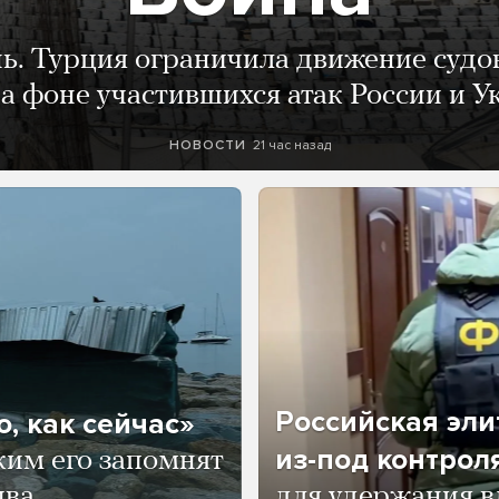
нь. Турция ограничила движение судо
а фоне участившихся атак России и 
21 час назад
НОВОСТИ
Российская эли
, как сейчас»
из-под контрол
ким его запомнят
ва,
для удержания в