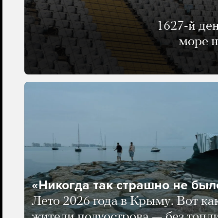
1627-й де
море н
«Никогда так страшно не было
Лето 2026 года в Крыму. Вот ка
жители полуострова — без топли