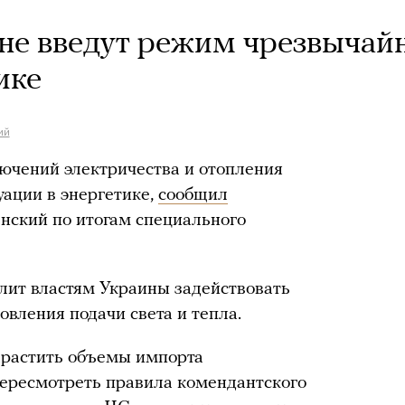
ине введут режим чрезвычай
ике
ий
ючений электричества и отопления
ации в энергетике,
сообщил
нский по итогам специального
олит властям Украины задействовать
вления подачи света и тепла.
арастить объемы импорта
 пересмотреть правила комендантского