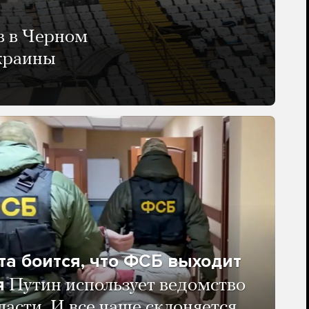
в в Черном
Украины
та боится, что ФСБ выходит
я
Путин использует ведомство
ласти. И все чаще склоняется