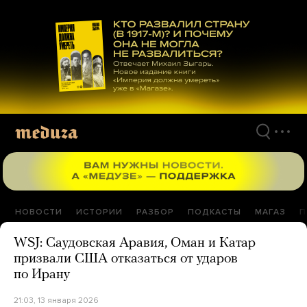
Перейти
к
материалам
НОВОСТИ
ИСТОРИИ
РАЗБОР
ПОДКАСТЫ
МАГАЗ
П
WSJ: Саудовская Аравия, Оман и Катар
призвали США отказаться от ударов
по Ирану
21:03, 13 января 2026