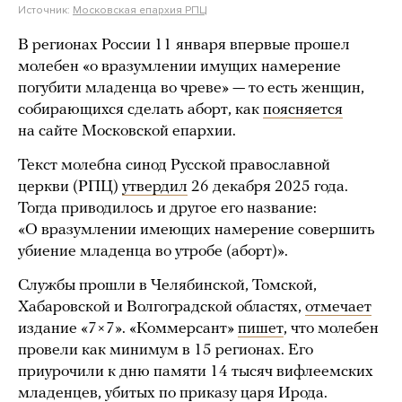
Источник:
Московская епархия РПЦ
В регионах России 11 января впервые прошел
молебен «о вразумлении имущих намерение
погубити младенца во чреве» — то есть женщин,
собирающихся сделать аборт, как
поясняется
на сайте Московской епархии.
Текст молебна синод Русской православной
церкви (РПЦ)
утвердил
26 декабря 2025 года.
Тогда приводилось и другое его название:
«О вразумлении имеющих намерение совершить
убиение младенца во утробе (аборт)».
Службы прошли в Челябинской, Томской,
Хабаровской и Волгоградской областях,
отмечает
издание «7×7». «Коммерсант»
пишет
, что молебен
провели как минимум в 15 регионах. Его
приурочили к дню памяти 14 тысяч вифлеемских
младенцев, убитых по приказу царя Ирода.