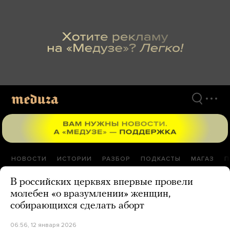
Перейти
к
материалам
НОВОСТИ
ИСТОРИИ
РАЗБОР
ПОДКАСТЫ
МАГАЗ
П
В российских церквях впервые провели
молебен «о вразумлении» женщин,
собирающихся сделать аборт
06:56, 12 января 2026