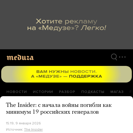
Перейти
к
материалам
НОВОСТИ
ИСТОРИИ
РАЗБОР
ПОДКАСТЫ
МАГАЗ
П
The Insider: с начала войны погибли как
минимум 19 российских генералов
15:19, 9 января 2026
Источник:
The Insider