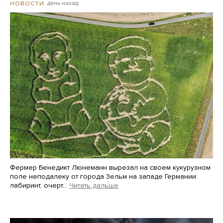
день назад
НОВОСТИ
Фермер Бенедикт Люнеманн вырезал на своем кукурузном
поле неподалеку от города Зельм на западе Германии
лабиринт, очерт…
Читать дальше
Martin Meissner / AP / Scanpix / LETA