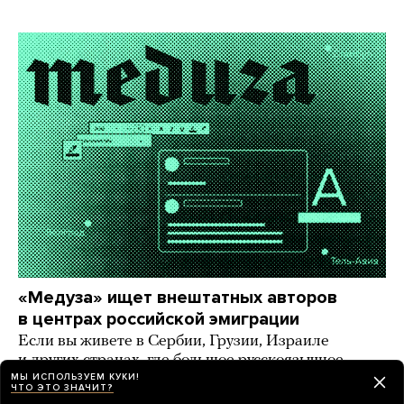
«Медуза» ищет внештатных авторов
в центрах российской эмиграции
Если вы живете в Сербии, Грузии, Израиле
и других странах, где большое русскоязычное
комьюнити, — напишите нам!
МЫ ИСПОЛЬЗУЕМ КУКИ!
ЧТО ЭТО ЗНАЧИТ?