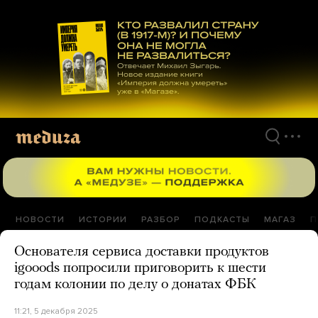
Перейти
к
материалам
НОВОСТИ
ИСТОРИИ
РАЗБОР
ПОДКАСТЫ
МАГАЗ
П
Основателя сервиса доставки продуктов
igooods попросили приговорить к шести
годам колонии по делу о донатах ФБК
11:21, 5 декабря 2025