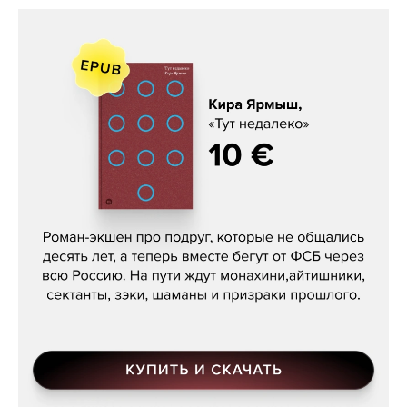
Кира Ярмыш, «Тут недалеко»