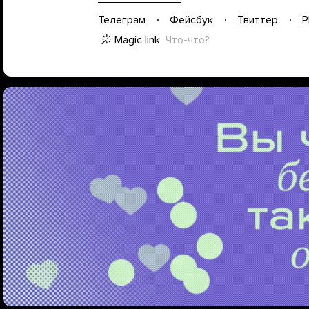
Телеграм
Фейсбук
Твиттер
P
Magic link
Что-что?