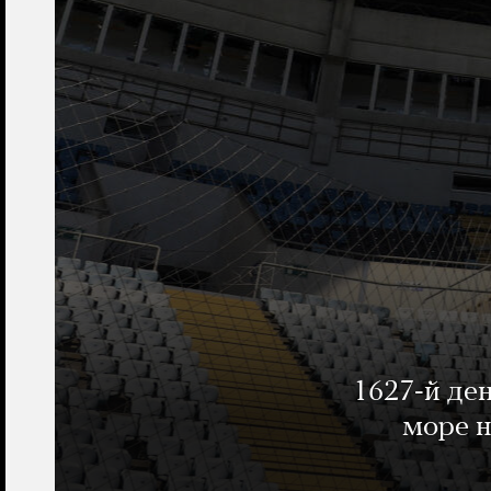
1627-й де
море н