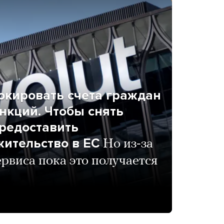
локировать счета граждан
анкций. Чтобы снять
редоставить
ительство в ЕС
Но из-за
рвиса пока это получается