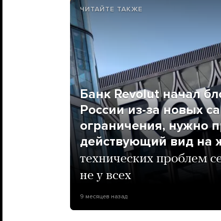
ЧИТАЙТЕ ТАКЖЕ
Банк Revolut начал б
России из-за новых с
ограничения, нужно п
действующий вид на ж
технических проблем се
не у всех
9 месяцев назад