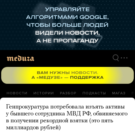
Перейти
к
материалам
НОВОСТИ
ИСТОРИИ
РАЗБОР
ПОДКАСТЫ
МАГАЗ
П
Генпрокуратура потребовала изъять активы
у бывшего сотрудника МВД РФ, обвиняемого
в получении рекордной взятки (это пять
миллиардов рублей)