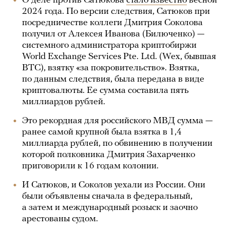
О деле против Сатюкова
стало известно
весной
2024 года. По версии следствия, Сатюков при
посредничестве коллеги Дмитрия Соколова
получил от Алексея Иванова (Билюченко) —
системного администратора криптобиржи
World Exchange Services Pte. Ltd. (Wex, бывшая
BTC), взятку «за покровительство». Взятка,
по данным следствия, была передана в виде
криптовалюты. Ее сумма составила пять
миллиардов рублей.
Это рекордная для российского МВД сумма —
ранее самой крупной была взятка в 1,4
миллиарда рублей, по обвинению в получении
которой полковника Дмитрия Захарченко
приговорили к 16 годам колонии.
И Сатюков, и Соколов уехали из России. Они
были объявлены сначала в федеральный,
а затем и международный розыск и заочно
арестованы судом.