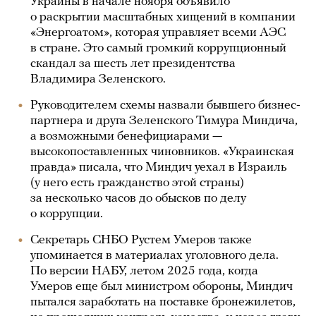
Украины в начале ноября объявило
о раскрытии масштабных хищений в компании
«Энергоатом», которая управляет всеми АЭС
в стране. Это самый громкий коррупционный
скандал за шесть лет президентства
Владимира Зеленского.
Руководителем схемы назвали бывшего бизнес-
партнера и друга Зеленского Тимура Миндича,
а возможными бенефициарами —
высокопоставленных чиновников. «Украинская
правда» писала, что Миндич уехал в Израиль
(у него есть гражданство этой страны)
за несколько часов до обысков по делу
о коррупции.
Секретарь СНБО Рустем Умеров также
упоминается в материалах уголовного дела.
По версии НАБУ, летом 2025 года, когда
Умеров еще был министром обороны, Миндич
пытался заработать на поставке бронежилетов,