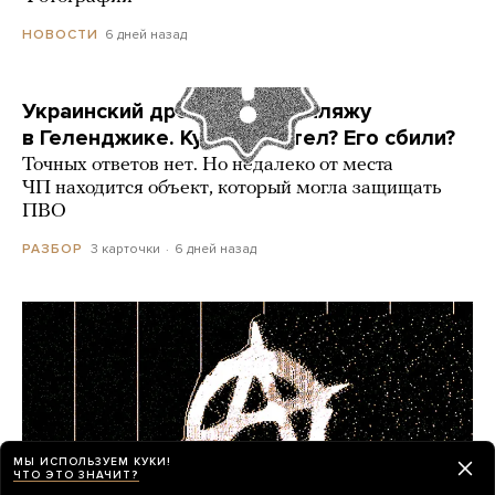
6 дней назад
НОВОСТИ
Украинский дрон попал по пляжу
в Геленджике. Куда он летел? Его сбили?
Точных ответов нет. Но недалеко от места
ЧП находится объект, который могла защищать
ПВО
3 карточки
6 дней назад
РАЗБОР
МЫ ИСПОЛЬЗУЕМ КУКИ!
ЧТО ЭТО ЗНАЧИТ?