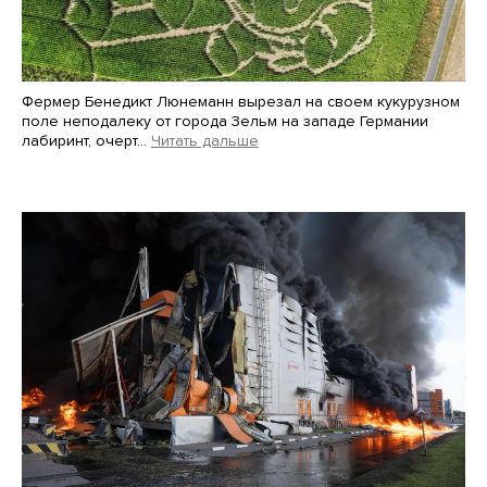
Фермер Бенедикт Люнеманн вырезал на своем кукурузном
поле неподалеку от города Зельм на западе Германии
лабиринт, очерт…
Читать дальше
Martin Meissner / AP / Scanpix / LETA