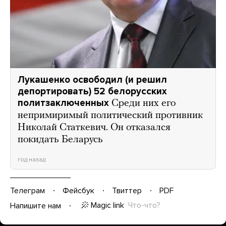
Лукашенко освободил (и решил
депортировать) 52 белорусских
политзаключенных
Среди них его
непримиримый политический противник
Николай Статкевич. Он отказался
покидать Беларусь
год назад
Телеграм
Фейсбук
Твиттер
PDF
Magic link
Что-что?
Напишите нам