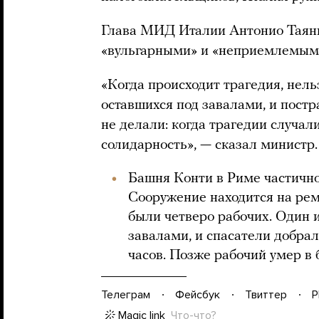
Глава МИД Италии Антонио Таяни
«вульгарными» и «неприемлемыми
«Когда происходит трагедия, нель
оставшихся под завалами, и пост
не делали: когда трагедии случал
солидарность», — сказал министр.
Башня Конти в Риме частичн
Сооружение находится на рем
были четверо рабочих. Один и
завалами, и спасатели добрал
часов. Позже рабочий умер в 
Телеграм
Фейсбук
Твиттер
P
Magic link
Что-что?