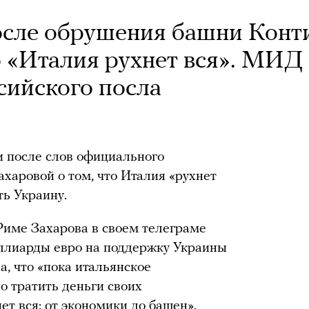
осле обрушения башни Конт
о «Италия рухнет вся». МИД
сийского посла
 после слов официального
аровой о том, что Италия «рухнет
ть Украину.
Риме Захарова в своем телеграме
иллиарды евро на поддержку Украины
а, что «пока итальянское
о тратить деньги своих
т вся: от экономики до башен».