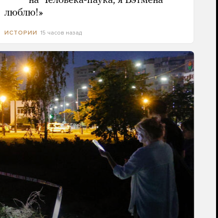
***** на Человека-паука, я Бэтмена
люблю!»
15 часов назад
ИСТОРИИ