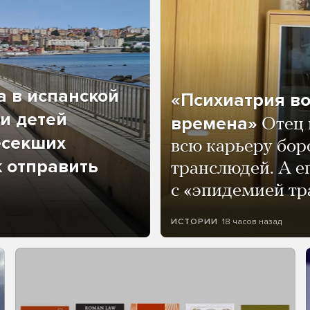
а в испанской
«Психиатрия в
и детей
времена»
Отец 
есекших
всю карьеру бор
к отправить
транслюдей. А е
с «эпидемией тр
18 часов назад
ИСТОРИИ