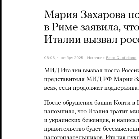
Мария Захарова п
в Риме заявила, чт
Италии вызвал рос
08:06, 4 ноября 2025
Источник:
Fatto Quotidiano
МИД Италии вызвал посла России
представителя МИД РФ Марии Зах
вся», если продолжит поддержива
После
обрушения
башни Конти в 
напомнила, что Италия тратит м
и украинских беженцев, и написал
правительство будет бессмысленн
налогоплательщиков, Италия рухне