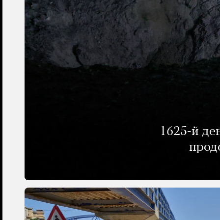
1625-й де
прод