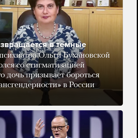
озвращается в темные
психиатра Ольги Бухановской
олся со стигматизацией
го дочь призывает бороться
ансгендерности» в России